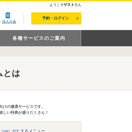
ようこそ
ゲスト
さん
予約・ログイン
法人入会
各種サービスのご案内
ムとは
向けの優遇サービスです。
嬉しい特典が盛りだくさん！
（cp）がたまるメニュー