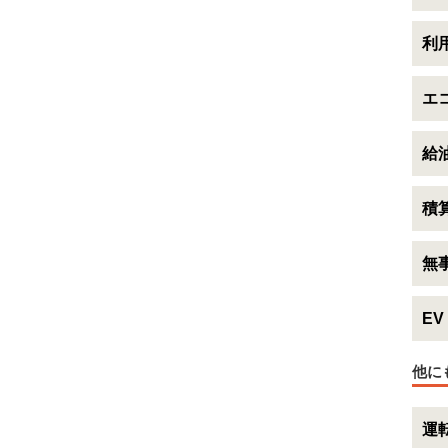
利用
エコ
給油
積算
無事
EV
他に
運