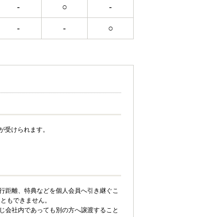
-
○
-
-
-
○
が受けられます。
走行距離、特典などを個人会員へ引き継ぐこ
こともできません。
同じ会社内であっても別の方へ譲渡すること