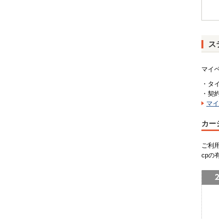
ス
マイ
・タ
・契
マイ
カー
ご利
cpの