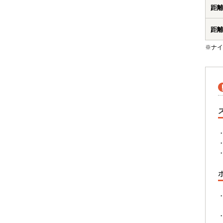
距
距
※ナイ