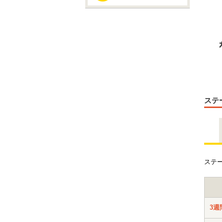
ステ
ステ
3週