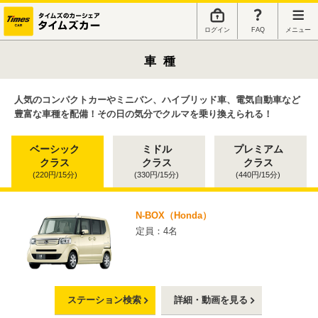
ログイン
FAQ
メニュー
車種
人気のコンパクトカーやミニバン、ハイブリッド車、電気自動車など
豊富な車種を配備！その日の気分でクルマを乗り換えられる！
ベーシック
ミドル
プレミアム
クラス
クラス
クラス
(220円/15分)
(330円/15分)
(440円/15分)
N-BOX（Honda）
定員：4名
ステーション検索
詳細・動画を見る