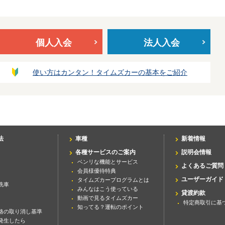
個人入会
法人入会
使い方はカンタン！タイムズカーの基本をご紹介
法
車種
新着情報
各種サービスのご案内
説明会情報
ベンリな機能とサービス
よくあるご質問
会員様優待特典
ユーザーガイド
タイムズカープログラムとは
洗車
みんなはこう使っている
貸渡約款
動画で見るタイムズカー
特定商取引に基
知ってる？運転のポイント
格の取り消し基準
発生したら