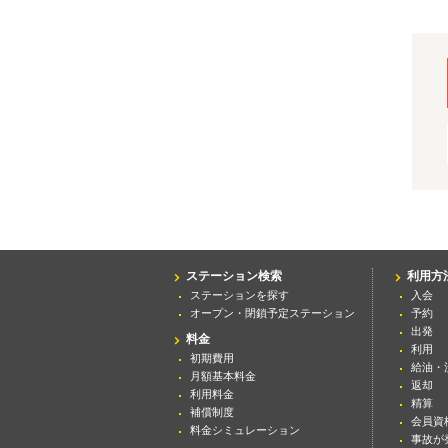
ステーション検索
利用方
ステーションを探す
入会
オープン・閉鎖予定ステーション
予約
出発
料金
利用
初期費用
給油・
月額基本料金
返却
利用料金
精算
補償制度
会員資
料金シミュレーション
事故が