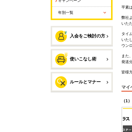
キャンペーン
平素
年別一覧
弊社
いた
タイ
入会をご検討の方
いた
ウン
また
使いこなし術
発送
皆様
ルールとマナー
マイ
（1