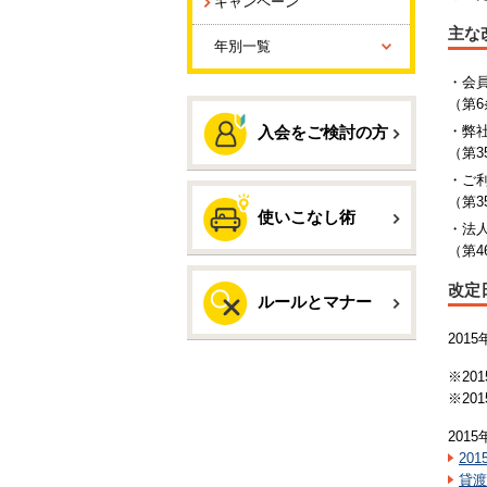
キャンペーン
主な
年別一覧
・会
（第6
入会をご検討の方
・弊
（第3
・ご
（第3
使いこなし術
・法
（第4
改定
ルールとマナー
2015
※20
※20
201
20
貸渡