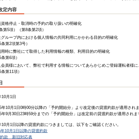
改定内容
員資格停止・取消時の予約の取り扱いの明確化
条第5項）（第8条第2項）
社グループ内における個人情報の共同利用にかかわる目的の明確化
5条第2項第3号）
利用時に弊社にて取得した利用情報の種類、利用目的の明確化
5条第6項）
人会員様において、弊社で利用する情報についてあらかじめご登録運転者様に
6条第11項）
日
年10月1日
15年10月1日0時00分以降の「予約開始分」より改定後の貸渡約款が適用され
15年9月30日23時59分までの「予約開始分」は改定前の貸渡約款が適用されま
5年10月1日以降の貸渡約款につきましては、以下をご確認ください。
15年10月1日以降の貸渡約款
約款 新旧対応表