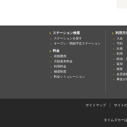
ステーション検索
利用方
ステーションを探す
入会
オープン・閉鎖予定ステーション
予約
出発
料金
利用
初期費用
給油・
月額基本料金
返却
利用料金
精算
補償制度
会員資
料金シミュレーション
事故が
サイトマップ
サイト
タイムズカー