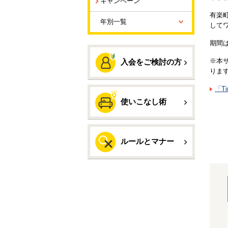
キャンペーン
有楽
年別一覧
して
期間
※本
入会をご検討の方
りま
「Ti
使いこなし術
ルールとマナー