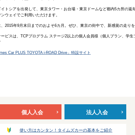
町イトシアを出発して、東京タワー・お台場・東京ドームなど都内5カ所の返
ワンウェイでご利用いただけます。
は、2015年9月末日までのおよそ6カ月。ぜひ、東京の街中で、新感覚の走り
サービスは、TCPプログラム ステージ2以上の個人会員様（個人プラン、学
す
mes Car PLUS TOYOTA i-ROAD Drive」特設サイト
個人入会
法人入会
使い方はカンタン！タイムズカーの基本をご紹介