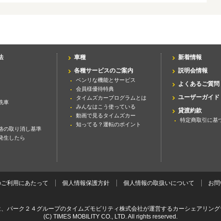
法
車種
新着情報
各種サービスのご案内
説明会情報
ベンリな機能とサービス
よくあるご質問
会員様優待特典
ユーザーガイド
タイムズカープログラムとは
洗車
みんなはこう使っている
貸渡約款
動画で見るタイムズカー
特定商取引に基
知ってる？運転のポイント
格の取り消し基準
発生したら
のご利用にあたって
個人情報保護方針
個人情報の取扱いについて
お問
は、パーク２４グループのタイムズモビリティ株式会社が運営するカーシェアリング
(C) TIMES MOBILITY CO., LTD. All rights reserved.