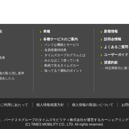
法
車種
新着情報
各種サービスのご案内
説明会情報
ベンリな機能とサービス
よくあるご質問
会員様優待特典
ユーザーガイド
タイムズカープログラムとは
洗車
みんなはこう使っている
貸渡約款
動画で見るタイムズカー
特定商取引に基
知ってる？運転のポイント
格の取り消し基準
発生したら
のご利用にあたって
個人情報保護方針
個人情報の取扱いについて
お問
は、パーク２４グループのタイムズモビリティ株式会社が運営するカーシェアリング
(C) TIMES MOBILITY CO., LTD. All rights reserved.