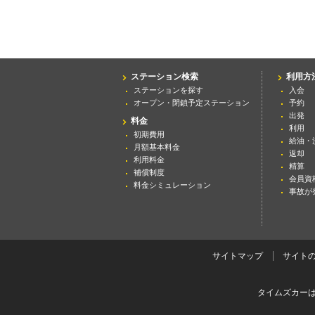
ステーション検索
利用方
ステーションを探す
入会
オープン・閉鎖予定ステーション
予約
出発
料金
利用
初期費用
給油・
月額基本料金
返却
利用料金
精算
補償制度
会員資
料金シミュレーション
事故が
サイトマップ
サイト
タイムズカー