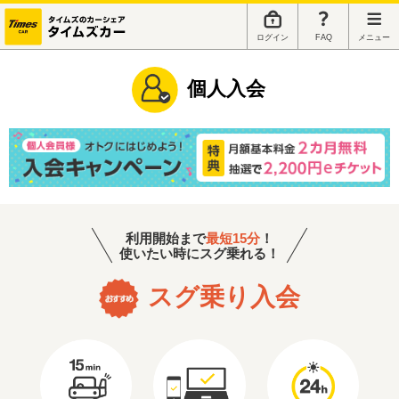
ログイン
FAQ
メニュー
個人入会
利用開始まで
最短15分
！
使いたい時にスグ乗れる！
スグ乗り入会