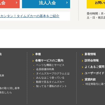
入会
法人入会
お問い
受付時間：月～金
はカンタン！タイムズカーの基本をご紹介
土・日・祝日
法
車種
新着情報
各種サービスのご案内
説明会情報
ベンリな機能とサービス
よくあるご質問
会員様優待特典
ユーザーガイド
タイムズカープログラムとは
洗車
みんなはこう使っている
貸渡約款
動画で見るタイムズカー
特定商取引に基
知ってる？運転のポイント
格の取り消し基準
発生したら