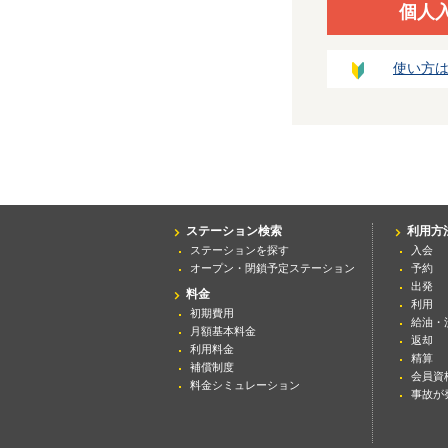
個人
使い方
ステーション検索
利用方
ステーションを探す
入会
オープン・閉鎖予定ステーション
予約
出発
料金
利用
初期費用
給油・
月額基本料金
返却
利用料金
精算
補償制度
会員資
料金シミュレーション
事故が