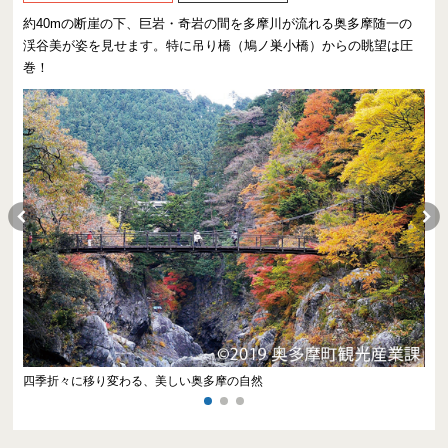
約40mの断崖の下、巨岩・奇岩の間を多摩川が流れる奥多摩随一の
渓谷美が姿を見せます。特に吊り橋（鳩ノ巣小橋）からの眺望は圧
巻！
四季折々に移り変わる、美しい奥多摩の自然
吊