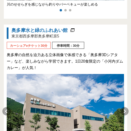
川のせせらぎを感じながら釣りやバーベキューが楽しめる
こ
奥多摩水と緑のふれあい館
東京都西多摩郡奥多摩町原5
カーシェアeチケット30分
停車時間：30分
奥多摩の自然を迫力ある立体画像で体感できる「奥多摩3Dシアタ
ー」など、楽しみながら学習できます。1日20食限定の「小河内ダム
カレー」が人気！