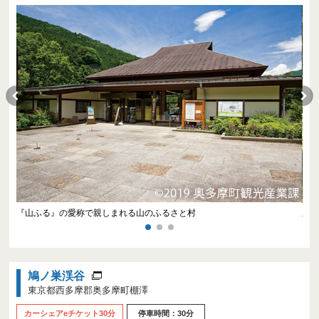
める
『山ふる』の愛称で親しまれる山のふるさと村
豊
鳩ノ巣渓谷
東京都西多摩郡奥多摩町棚澤
カーシェアeチケット30分
停車時間：30分