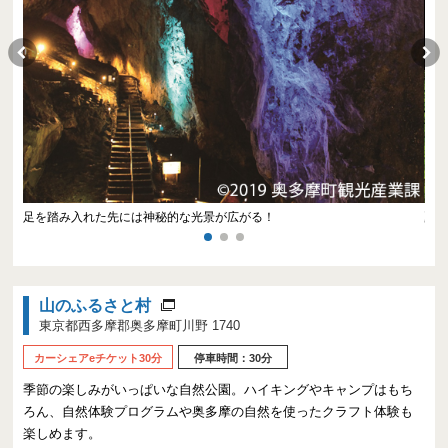
足を踏み入れた先には神秘的な光景が広がる！
夏
山のふるさと村
東京都西多摩郡奥多摩町川野 1740
カーシェアeチケット30分
停車時間：30分
季節の楽しみがいっぱいな自然公園。ハイキングやキャンプはもち
ろん、自然体験プログラムや奥多摩の自然を使ったクラフト体験も
楽しめます。