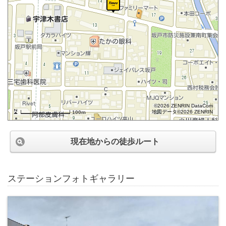
©2026 ZENRIN DataCom
地図データ©2026 ZENRIN
100m
現在地からの徒歩ルート
ステーションフォトギャラリー