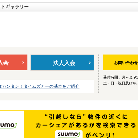
ォトギャラリー
入会
法人入会
お問い合わせ
受付時間：月～金 9:0
土・日・祝日及び年
はカンタン！タイムズカーの基本をご紹介