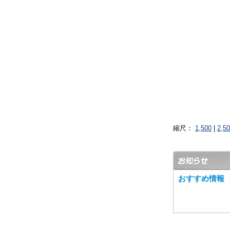
縮尺：
1,500
|
2,5
おすすめ情報