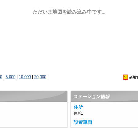
ただいま地図を読み込み中です...
00
|
5,000
|
10,000
|
20,000
|
住所
住所1
設置車両