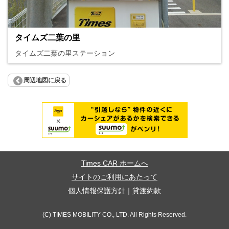
タイムズ二葉の里
タイムズ二葉の里ステーション
周辺地図に戻る
Times CAR ホームへ
サイトのご利用にあたって
個人情報保護方針
｜
貸渡約款
(C) TIMES MOBILITY CO., LTD. All Rights Reserved.