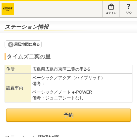
ログイン
FAQ
ステーション情報
周辺地図に戻る
タイムズ二葉の里
住所
広島県広島市東区二葉の里2-5
ベーシック／アクア（ハイブリッド）
備考：
設置車両
ベーシック／ノート e-POWER
備考：
ジュニアシートなし
予約