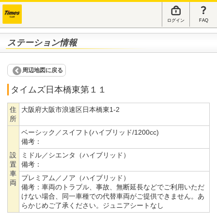
ログイン
FAQ
ステーション情報
周辺地図に戻る
タイムズ日本橋東第１１
住
大阪府大阪市浪速区日本橋東1-2
所
ベーシック／スイフト(ハイブリッド/1200cc)
備考：
設
ミドル／シエンタ（ハイブリッド）
置
備考：
車
プレミアム／ノア（ハイブリッド）
両
備考：
車両のトラブル、事故、無断延長などでご利用いただ
けない場合、同一車種での代替車両がご提供できません。あ
らかじめご了承ください。ジュニアシートなし