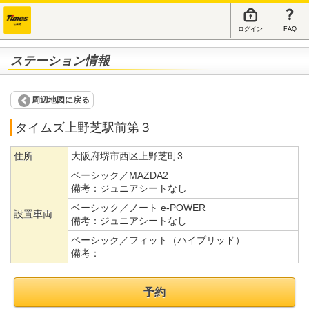
ログイン
FAQ
ステーション情報
周辺地図に戻る
タイムズ上野芝駅前第３
住所
大阪府堺市西区上野芝町3
ベーシック／MAZDA2
備考：
ジュニアシートなし
ベーシック／ノート e-POWER
設置車両
備考：
ジュニアシートなし
ベーシック／フィット（ハイブリッド）
備考：
予約