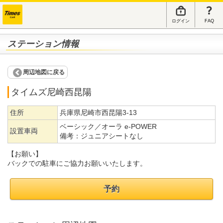
ログイン
FAQ
ステーション情報
周辺地図に戻る
タイムズ尼崎西昆陽
住所
兵庫県尼崎市西昆陽3-13
ベーシック／オーラ e-POWER
設置車両
備考：
ジュニアシートなし
【お願い】
バックでの駐車にご協力お願いいたします。
予約