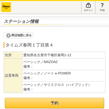
ログイン
FAQ
ステーション情報
周辺地図に戻る
タイムズ春岡１丁目第４
住所
愛知県名古屋市千種区春岡1-12
ベーシック／MAZDA2
備考：
ベーシック／ノート e-POWER
設置車両
備考：
ベーシック／ヤリスクロス（ハイブリッド）
備考：
予約