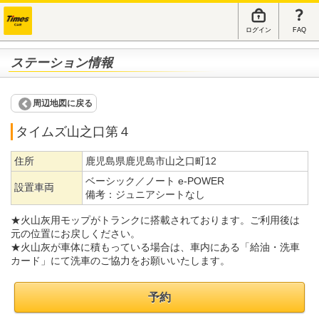
ログイン
FAQ
ステーション情報
周辺地図に戻る
タイムズ山之口第４
住所
鹿児島県鹿児島市山之口町12
ベーシック／ノート e-POWER
設置車両
備考：
ジュニアシートなし
★火山灰用モップがトランクに搭載されております。ご利用後は
元の位置にお戻しください。
★火山灰が車体に積もっている場合は、車内にある「給油・洗車
カード」にて洗車のご協力をお願いいたします。
予約