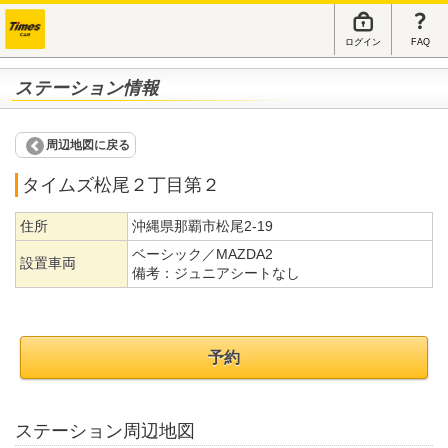
ログイン
FAQ
ステーション情報
周辺地図に戻る
タイムズ松尾２丁目第２
住所
沖縄県那覇市松尾2-19
ベーシック／MAZDA2
設置車両
備考：
ジュニアシートなし
予約
ステーション周辺地図