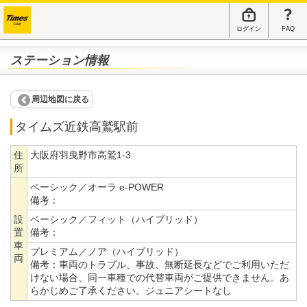
ログイン
FAQ
ステーション情報
周辺地図に戻る
タイムズ近鉄高鷲駅前
住
大阪府羽曳野市高鷲1-3
所
ベーシック／オーラ e-POWER
備考：
設
ベーシック／フィット（ハイブリッド）
置
備考：
車
プレミアム／ノア（ハイブリッド）
両
備考：
車両のトラブル、事故、無断延長などでご利用いただ
けない場合、同一車種での代替車両がご提供できません。あ
らかじめご了承ください。ジュニアシートなし