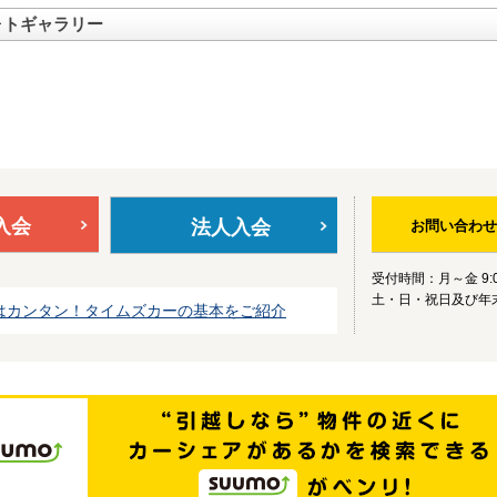
ォトギャラリー
入会
法人入会
お問い合わせ
受付時間：月～金 9:0
土・日・祝日及び年
はカンタン！タイムズカーの基本をご紹介