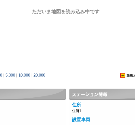
ただいま地図を読み込み中です...
00
|
5,000
|
10,000
|
20,000
|
住所
住所1
設置車両