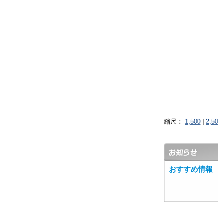
縮尺：
1,500
|
2,5
おすすめ情報