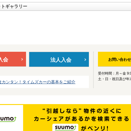
ォトギャラリー
入会
法人入会
お問い合わせ
受付時間：月～金 9:0
土・日・祝日及び年
はカンタン！タイムズカーの基本をご紹介