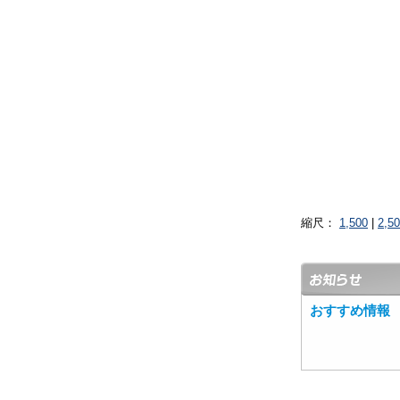
縮尺：
1,500
|
2,5
おすすめ情報