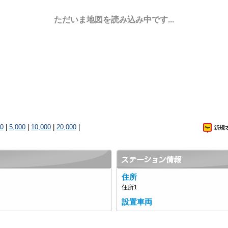
ただいま地図を読み込み中です...
00
|
5,000
|
10,000
|
20,000
|
住所
住所1
設置車両