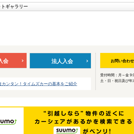
ォトギャラリー
入会
法人入会
お問い合わせ
受付時間：月～金 9:0
土・日・祝日及び年
はカンタン！タイムズカーの基本をご紹介