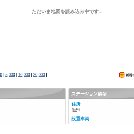
ただいま地図を読み込み中です...
00
|
5,000
|
10,000
|
20,000
|
住所
住所1
設置車両