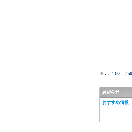
縮尺：
1,500
|
2,5
おすすめ情報