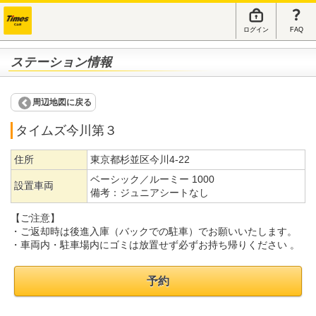
ログイン
FAQ
ステーション情報
周辺地図に戻る
タイムズ今川第３
住所
東京都杉並区今川4-22
ベーシック／ルーミー 1000
設置車両
備考：
ジュニアシートなし
【ご注意】
・ご返却時は後進入庫（バックでの駐車）でお願いいたします。
・車両内・駐車場内にゴミは放置せず必ずお持ち帰りください 。
予約