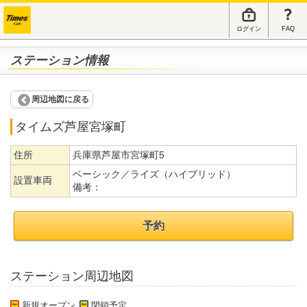
ログイン
FAQ
ステーション情報
周辺地図に戻る
タイムズ芦屋宮塚町
住所
兵庫県芦屋市宮塚町5
ベーシック／ライズ（ハイブリッド）
設置車両
備考：
予約
ステーション周辺地図
新規オープン
閉鎖予定