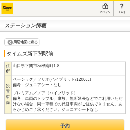
ログイン
FAQ
ステーション情報
周辺地図に戻る
タイムズ新下関駅前
住
山口県下関市秋根南町1-8
所
ベーシック／ソリオ(ハイブリッド/1200cc)
備考：
ジュニアシートなし
設
置
プレミアム／ノア（ハイブリッド）
車
備考：
車両のトラブル、事故、無断延長などでご利用いただ
両
けない場合、同一車種での代替車両がご提供できません。あ
らかじめご了承ください。ジュニアシートなし
予約