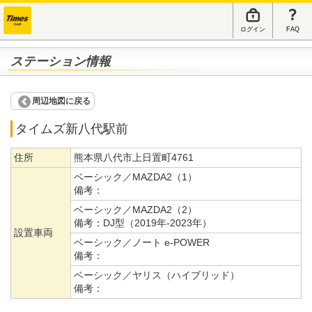
ログイン
FAQ
ステーション情報
周辺地図に戻る
タイムズ新八代駅前
住所
熊本県八代市上日置町4761
ベーシック／MAZDA2（1）
備考：
ベーシック／MAZDA2（2）
備考：
DJ型（2019年-2023年）
設置車両
ベーシック／ノート e-POWER
備考：
ベーシック／ヤリス（ハイブリッド）
備考：