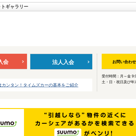
ォトギャラリー
入会
法人入会
お問い合わせ
受付時間：月～金 9:0
土・日・祝日及び年
はカンタン！タイムズカーの基本をご紹介