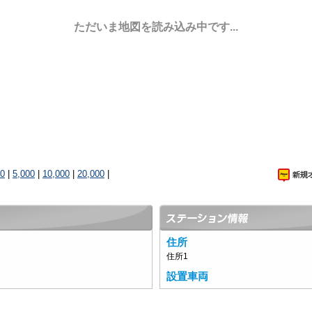
ただいま地図を読み込み中です...
00
|
5,000
|
10,000
|
20,000
|
住所
住所1
設置車両