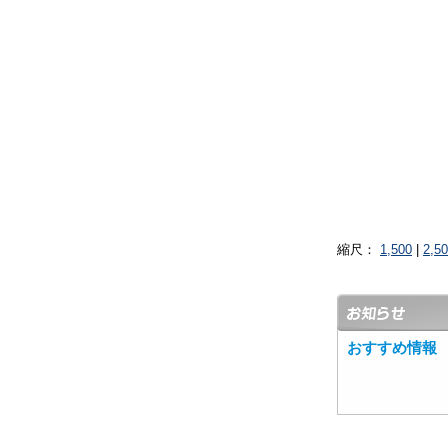
縮尺：
1,500
|
2,5
おすすめ情報