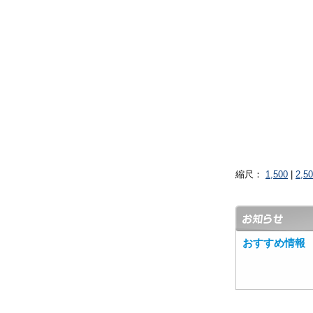
縮尺：
1,500
|
2,5
おすすめ情報