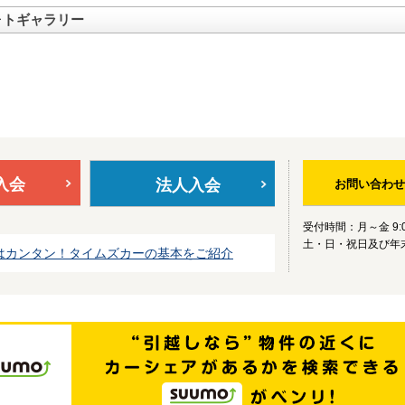
ォトギャラリー
入会
法人入会
お問い合わせ
受付時間：月～金 9:0
土・日・祝日及び年
はカンタン！タイムズカーの基本をご紹介