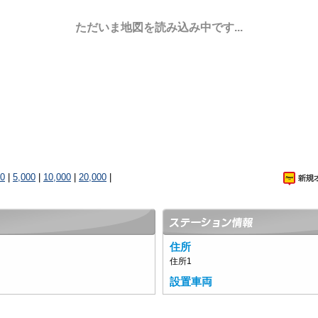
ただいま地図を読み込み中です...
00
|
5,000
|
10,000
|
20,000
|
住所
住所1
設置車両