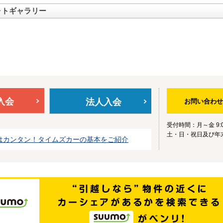
ォトギャラリー
入会
法人入会
お問い合わせ
受付時間：月～金 9:0
土・日・祝日及び年
はカンタン！タイムズカーの基本をご紹介