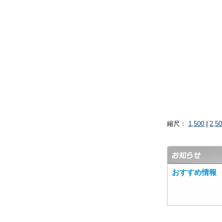
縮尺：
1,500
|
2,5
おすすめ情報