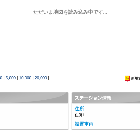
ただいま地図を読み込み中です...
00
|
5,000
|
10,000
|
20,000
|
住所
住所1
設置車両