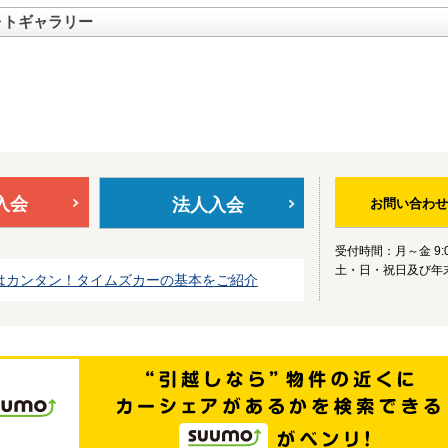
ォトギャラリー
入会
法人入会
お問い合わせ
受付時間：月～金 9:0
土・日・祝日及び年
はカンタン！タイムズカーの基本をご紹介