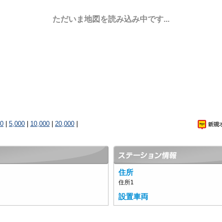
ただいま地図を読み込み中です...
00
|
5,000
|
10,000
|
20,000
|
住所
住所1
設置車両