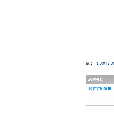
縮尺：
1,500
|
2,5
おすすめ情報