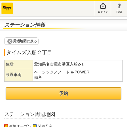
ログイン
FAQ
ステーション情報
周辺地図に戻る
タイムズ入船２丁目
住所
愛知県名古屋市港区入船2-1
ベーシック／ノート e-POWER
設置車両
備考：
予約
ステーション周辺地図
新規オープン
閉鎖予定