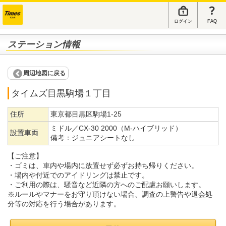
ログイン
FAQ
ステーション情報
周辺地図に戻る
タイムズ目黒駒場１丁目
住所
東京都目黒区駒場1-25
ミドル／CX-30 2000（M-ハイブリッド）
設置車両
備考：
ジュニアシートなし
【ご注意】
・ゴミは、車内や場内に放置せず必ずお持ち帰りください。
・場内や付近でのアイドリングは禁止です。
・ご利用の際は、騒音など近隣の方へのご配慮お願いします。
※ルールやマナーをお守り頂けない場合、調査の上警告や退会処
分等の対応を行う場合があります。