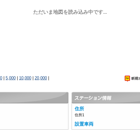
ただいま地図を読み込み中です...
00
|
5,000
|
10,000
|
20,000
|
住所
住所1
設置車両