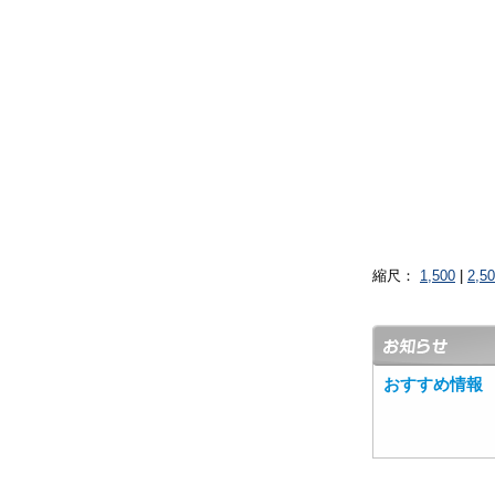
縮尺：
1,500
|
2,5
おすすめ情報