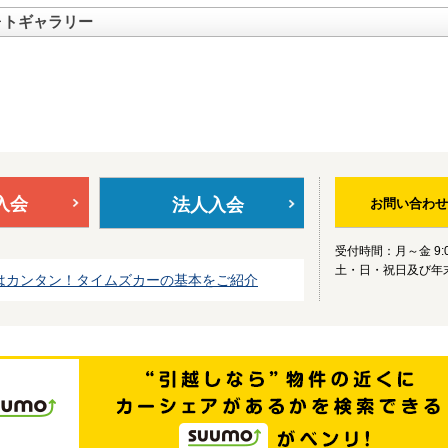
ォトギャラリー
入会
法人入会
お問い合わせ
受付時間：月～金 9:0
土・日・祝日及び年
はカンタン！タイムズカーの基本をご紹介