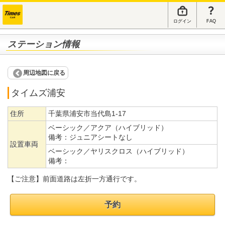
ログイン
FAQ
ステーション情報
周辺地図に戻る
タイムズ浦安
住所
千葉県浦安市当代島1-17
ベーシック／アクア（ハイブリッド）
備考：
ジュニアシートなし
設置車両
ベーシック／ヤリスクロス（ハイブリッド）
備考：
【ご注意】前面道路は左折一方通行です。
予約