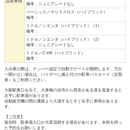
設置車両
備考：
ジュニアシートなし
ベーシック／ヤリスクロス（ハイブリッド）
備考：
ミドル／シエンタ（ハイブリッド）（1）
備考：
ミドル／シエンタ（ハイブリッド）（2）
備考：
ジュニアシートなし
ミドル／C-HR（ハイブリッド）
備考：
入出庫の際は、ナンバー認証で自動でゲートが開閉します。万が
一開かない場合は、バイザーに備え付けの駐車パスカード（定期
券）をご利用ください。
大船駅東口を出て、大東橋の信号から西友がある道を直進すると
左手に駐車場があります。
自動販売機の間の通路より入場するとすぐ右手に車両がありま
す。
【ご注意】
返却時、駐車場入口が大変混雑する場合があります。余裕を持っ
た予約をお願いします。