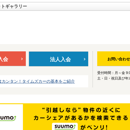
ォトギャラリー
入会
法人入会
お問い合わせ
受付時間：月～金 9:0
土・日・祝日及び年
はカンタン！タイムズカーの基本をご紹介