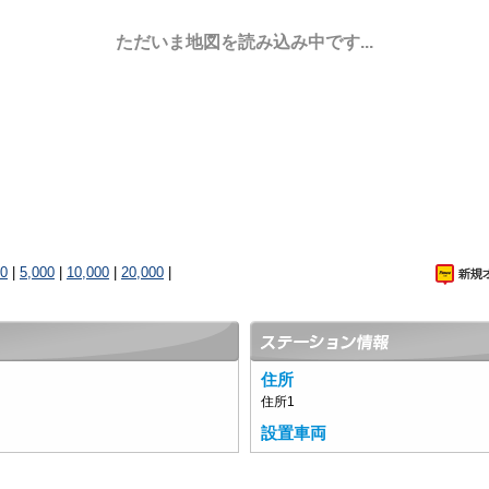
ただいま地図を読み込み中です...
00
|
5,000
|
10,000
|
20,000
|
住所
住所1
設置車両