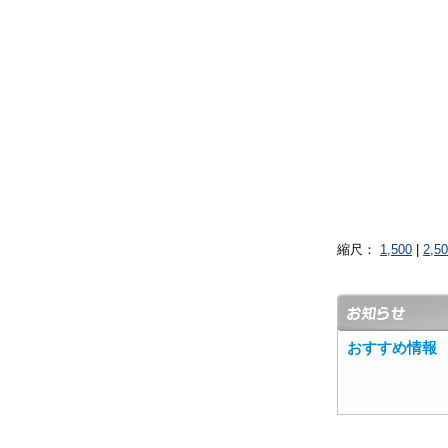
縮尺：
1,500
|
2,5
おすすめ情報