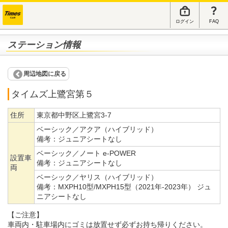
ログイン
FAQ
ステーション情報
周辺地図に戻る
タイムズ上鷺宮第５
住所
東京都中野区上鷺宮3-7
ベーシック／アクア（ハイブリッド）
備考：
ジュニアシートなし
ベーシック／ノート e-POWER
設置車
備考：
ジュニアシートなし
両
ベーシック／ヤリス（ハイブリッド）
備考：
MXPH10型/MXPH15型（2021年-2023年） ジュ
ニアシートなし
【ご注意】
車両内・駐車場内にゴミは放置せず必ずお持ち帰りください。