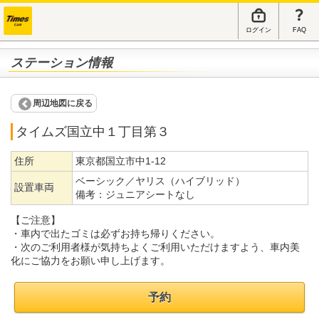
ログイン
FAQ
ステーション情報
周辺地図に戻る
タイムズ国立中１丁目第３
住所
東京都国立市中1-12
ベーシック／ヤリス（ハイブリッド）
設置車両
備考：
ジュニアシートなし
【ご注意】
・車内で出たゴミは必ずお持ち帰りください。
・次のご利用者様が気持ちよくご利用いただけますよう、車内美
化にご協力をお願い申し上げます。
予約