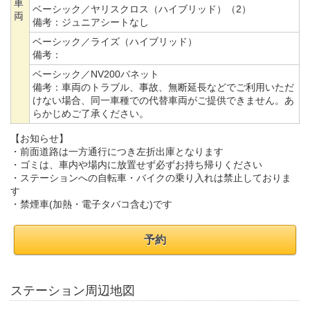
車
ベーシック／ヤリスクロス（ハイブリッド）（2）
両
備考：
ジュニアシートなし
ベーシック／ライズ（ハイブリッド）
備考：
ベーシック／NV200バネット
備考：
車両のトラブル、事故、無断延長などでご利用いただ
けない場合、同一車種での代替車両がご提供できません。あ
らかじめご了承ください。
【お知らせ】
・前面道路は一方通行につき左折出庫となります
・ゴミは、車内や場内に放置せず必ずお持ち帰りください
・ステーションへの自転車・バイクの乗り入れは禁止しておりま
す
・禁煙車(加熱・電子タバコ含む)です
予約
ステーション周辺地図