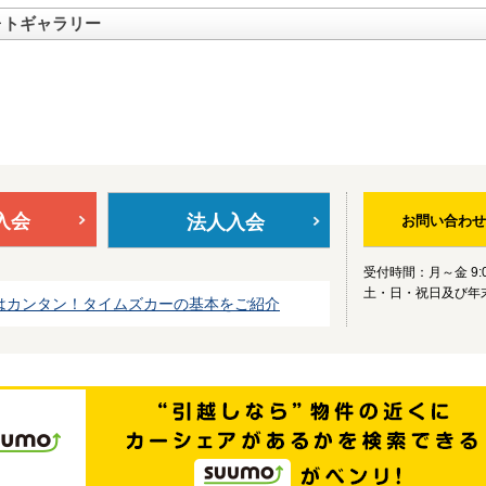
ォトギャラリー
入会
法人入会
お問い合わせ
受付時間：月～金 9:0
土・日・祝日及び年
はカンタン！タイムズカーの基本をご紹介