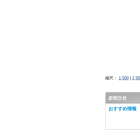
縮尺：
1,500
|
2,5
おすすめ情報