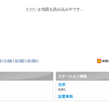
ただいま地図を読み込み中です...
00
|
5,000
|
10,000
|
20,000
|
住所
住所1
設置車両