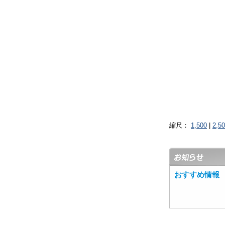
縮尺：
1,500
|
2,5
おすすめ情報