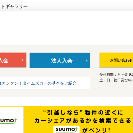
ォトギャラリー
入会
法人入会
お問い合わせ
受付時間：月～金 9:0
土・日・祝日及び年
はカンタン！タイムズカーの基本をご紹介