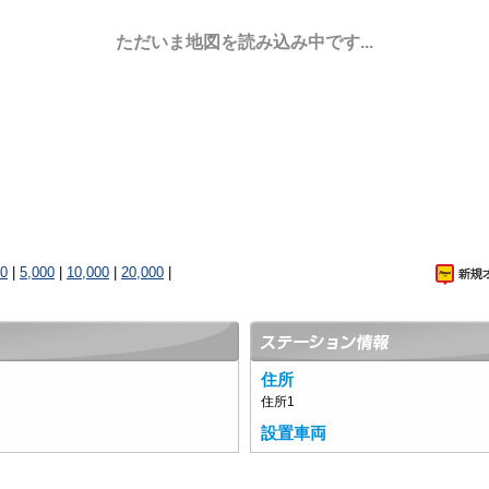
ただいま地図を読み込み中です...
00
|
5,000
|
10,000
|
20,000
|
住所
住所1
設置車両