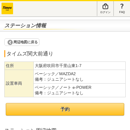
ログイン
FAQ
ステーション情報
周辺地図に戻る
タイムズ関大前通り
住所
大阪府吹田市千里山東1-7
ベーシック／MAZDA2
備考：
ジュニアシートなし
設置車両
ベーシック／ノート e-POWER
備考：
ジュニアシートなし
予約