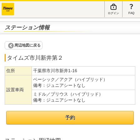
ログイン
FAQ
ステーション情報
周辺地図に戻る
タイムズ市川新井第２
住所
千葉県市川市新井1-16
ベーシック／アクア（ハイブリッド）
備考：
ジュニアシートなし
設置車両
ミドル／プリウス（ハイブリッド）
備考：
ジュニアシートなし
予約