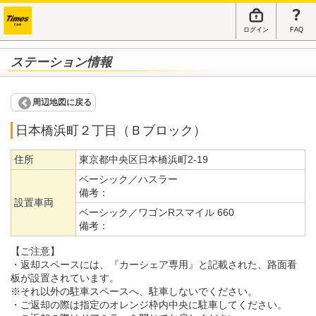
ログイン
FAQ
ステーション情報
周辺地図に戻る
日本橋浜町２丁目（Ｂブロック）
住所
東京都中央区日本橋浜町2-19
ベーシック／ハスラー
備考：
設置車両
ベーシック／ワゴンRスマイル 660
備考：
【ご注意】
・返却スペースには、『カーシェア専用』と記載された、路面看
板が設置されています。
※それ以外の駐車スペースへ、駐車しないでください。
・ご返却の際は指定のオレンジ枠内中央に駐車してください。