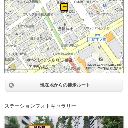
©2026 ZENRIN DataCom
地図データ©2026 ZENRIN
100m
現在地からの徒歩ルート
ステーションフォトギャラリー