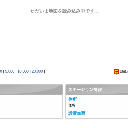
ただいま地図を読み込み中です...
00
|
5,000
|
10,000
|
20,000
|
住所
住所1
設置車両