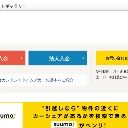
ォトギャラリー
入会
法人入会
お問い合わせ
受付時間：月～金 9:0
土・日・祝日及び年
はカンタン！タイムズカーの基本をご紹介