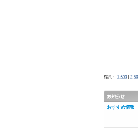
縮尺：
1,500
|
2,5
おすすめ情報