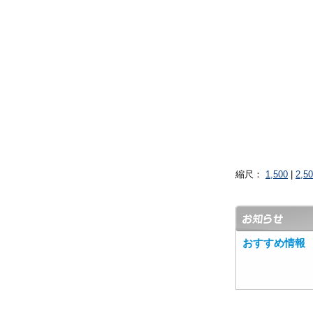
縮尺：
1,500
|
2,5
おすすめ情報