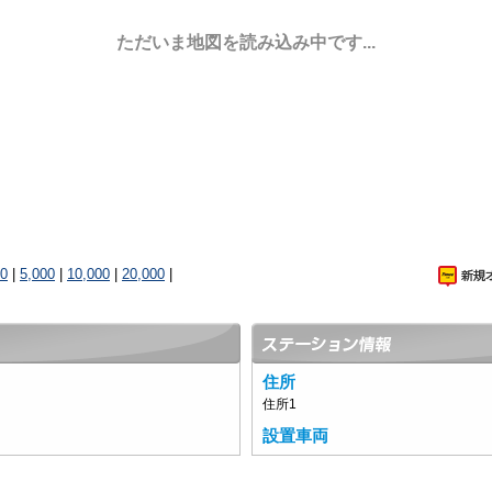
ただいま地図を読み込み中です...
00
|
5,000
|
10,000
|
20,000
|
住所
住所1
設置車両