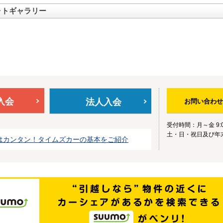
ォトギャラリー
入会
法人入会
お問い合わせ
受付時間：月～金 9:0
土・日・祝日及び年
はカンタン！タイムズカーの基本をご紹介