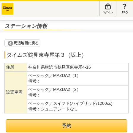
ログイン
FAQ
ステーション情報
周辺地図に戻る
タイムズ鶴見東寺尾第３（坂上）
住所
神奈川県横浜市鶴見区東寺尾4-16
ベーシック／MAZDA2（1）
備考：
ベーシック／MAZDA2（2）
設置車両
備考：
ベーシック／スイフト(ハイブリッド/1200cc)
備考：
ジュニアシートなし
予約