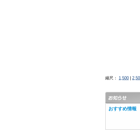
縮尺：
1,500
|
2,5
おすすめ情報