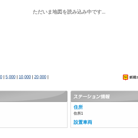
ただいま地図を読み込み中です...
00
|
5,000
|
10,000
|
20,000
|
住所
住所1
設置車両