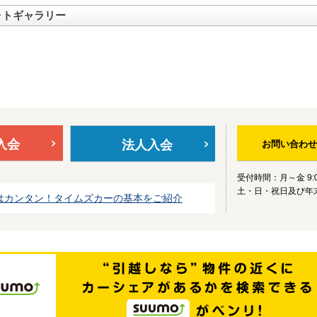
ォトギャラリー
入会
法人入会
お問い合わせ
受付時間：月～金 9:0
土・日・祝日及び年
はカンタン！タイムズカーの基本をご紹介