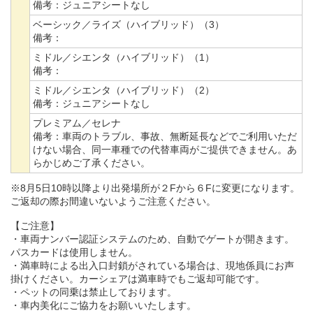
備考：
ジュニアシートなし
ベーシック／ライズ（ハイブリッド）（3）
備考：
ミドル／シエンタ（ハイブリッド）（1）
備考：
ミドル／シエンタ（ハイブリッド）（2）
備考：
ジュニアシートなし
プレミアム／セレナ
備考：
車両のトラブル、事故、無断延長などでご利用いただ
けない場合、同一車種での代替車両がご提供できません。あ
らかじめご了承ください。
※8月5日10時以降より出発場所が２Fから６Fに変更になります。
ご返却の際お間違いないようご注意ください。
【ご注意】
・車両ナンバー認証システムのため、自動でゲートが開きます。
パスカードは使用しません。
・満車時による出入口封鎖がされている場合は、現地係員にお声
掛けください。カーシェアは満車時でもご返却可能です。
・ペットの同乗は禁止しております。
・車内美化にご協力をお願いいたします。