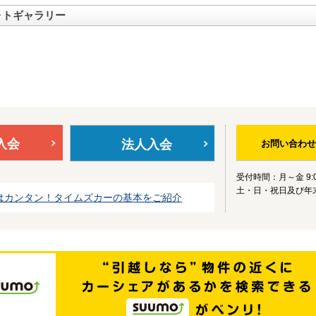
ォトギャラリー
入会
法人入会
お問い合わせ
受付時間：月～金 9:0
土・日・祝日及び年
はカンタン！タイムズカーの基本をご紹介