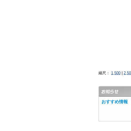
縮尺：
1,500
|
2,5
おすすめ情報