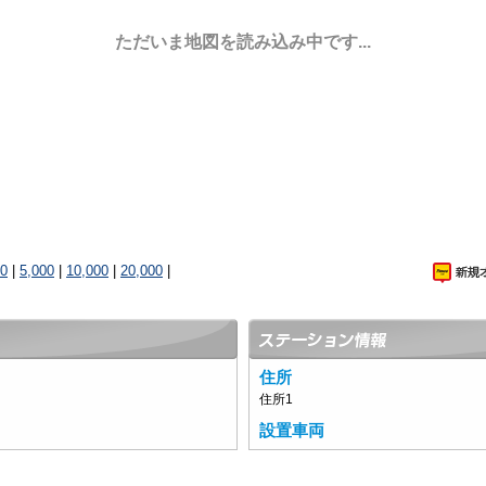
ただいま地図を読み込み中です...
00
|
5,000
|
10,000
|
20,000
|
住所
住所1
設置車両